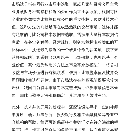
市场法是指在同行业市场中选取一家或几家与目标公司主营
业务或财务经营指标相近的公司作为可比参照项，根据可比
企业财务数据类比推算目标公司的重要指标，预估其技术价
值。这种方法的前提是存在成熟活跃的交易市场，这样才能
有足够的可比公司样本数据来选取。需搜集大量样本数据信
息后，在各业务种类、经营规模、财务核算标准相类似的可
比样本中，挑选最为接近的一个或几个作为参考项；接下来
选择相应的计算乘数（既可以基于市场价格，也可以基于企
业价值，其中最为常用的方法是市盈率乘数模型），将公司
收益与市场价值进行有机联系，依据可比市盈率值及被并公
司预期收益进行评估。由于市场法存在的客观前提要求较为
严格，我国目前资本市场尚不完善成熟，证券市场信息不全
面，因此市盈率无法准确确定，其运用空间暂时有限。
此外，技术并购开展的过程中，还应该设法寻求一些如律师
事务所、会计师事务所、投资银行及相关金融机构等专业中
介机构的帮助。律师可以保证整个并购活动在符合法律的框
架下进行，也可以使合同的条款更加严密，从而保证交易双