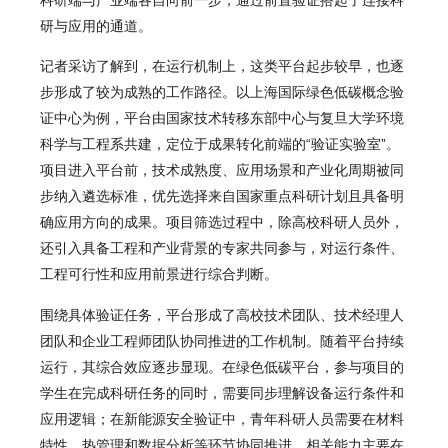
研与应用的通道。
记者采访了解到，在运行机制上，这类平台起步较早，也逐
步形成了较为成熟的工作路径。以上海国际绿色低碳概念验
证中心为例，平台由国家技术转移东部中心与复旦大学环境
科学与工程系共建，定位于成果转化前端的“验证实验室”。
项目进入平台前，技术成熟度、应用场景和产业化周期被同
步纳入遴选标准，优先选择来自国家重点科研计划且具备明
确应用方向的成果。项目筛选过程中，除高校科研人员外，
还引入具备工程和产业背景的专家共同参与，对运行条件、
工程可行性和应用前景进行综合判断。
围绕具体验证任务，平台形成了高校技术团队、技术经理人
团队和企业工程师团队协同推进的工作机制。随着平台持续
运行，其综合效应逐步显现。在绿色低碳平台，参与项目的
学生在完成科研任务的同时，需要同步理解设备运行条件和
应用逻辑；在新能源安全验证中，青年科研人员需要在材料
特性、热管理和数据分析等环节协同推进。相关能力主要在