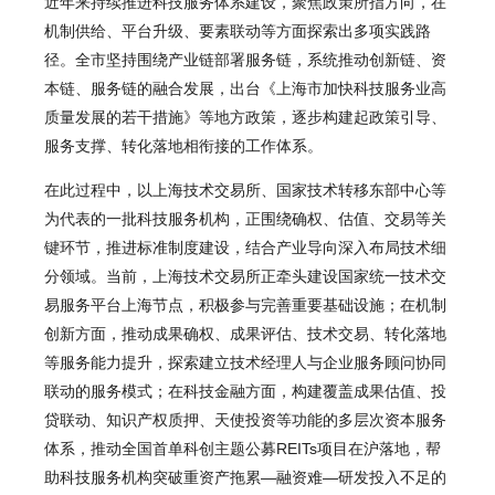
近年来持续推进科技服务体系建设，聚焦政策所指方向，在
机制供给、平台升级、要素联动等方面探索出多项实践路
径。全市坚持围绕产业链部署服务链，系统推动创新链、资
本链、服务链的融合发展，出台《上海市加快科技服务业高
质量发展的若干措施》等地方政策，逐步构建起政策引导、
服务支撑、转化落地相衔接的工作体系。
在此过程中，以上海技术交易所、
国家技术转移东部中心
等
为代表的一批科技服务机构，正围绕确权、估值、交易等关
键环节，推进标准制度建设，结合产业导向深入布局技术细
分领域。当前，上海技术交易所正牵头建设国家统一技术交
易服务平台上海节点，积极参与完善重要基础设施；在机制
创新方面，推动成果确权、成果评估、技术交易、转化落地
等服务能力提升，探索建立
技术经理人
与企业服务顾问协同
联动的服务模式；在科技金融方面，构建覆盖成果估值、投
贷联动、知识产权质押、
天使投资
等功能的多层次资本服务
体系，推动全国首单科创主题公募REITs项目在沪落地，帮
助科技服务机构突破重资产拖累—融资难—研发投入不足的