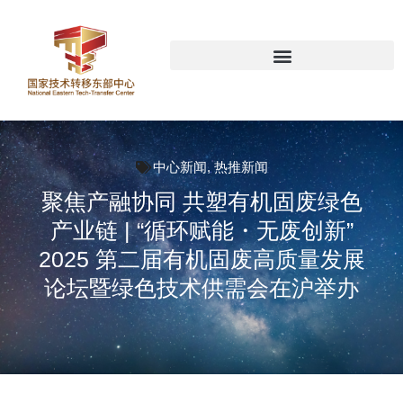
中心新闻
,
热推新闻
聚焦产融协同 共塑有机固废绿色
产业链 | “循环赋能・无废创新”
2025 第二届有机固废高质量发展
论坛暨绿色技术供需会在沪举办