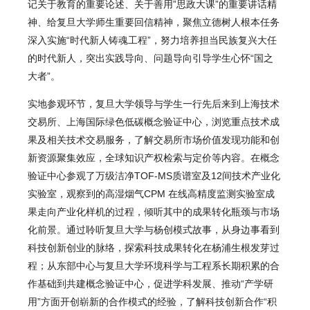
记关于教育的重要论述、关于善用”思政大课”的重要讲话精
神、给复旦大学师生重要回信精神，聚焦立德树人根本任务
深入实施“时代新人铸魂工程”，努力培养担当民族复兴大任
的时代新人，突出实践导向、问题导向引导学生心怀“国之
大者”。
实地参观环节，复旦大学领导与学生一行先后来到上海技术
交易所、上海国际绿色低碳概念验证中心，浏览重点技术成
果及相关技术交易服务，了解交易所市场价值发现功能和创
新资源聚集效应，全球知识产权检索与定价等内容。在概念
验证中心参观了万级洁净TOF-MS质谱室及12间技术产业化
实验室，观察到的高湿烟气CPM 在线高精度监测实验室成
果走向产业化样机的过程，倾听其中的成果转化瓶颈与市场
化前景。通过聆听复旦大学与杨创模式故事，从身边事看到
科技创新创业的脉络，探索科技成果转化在杨浦生根发芽过
程；从东部中心与复旦大学环境科学与工程系长期积累的合
作基础到共建概念验证中心，促进学科发展、推动“产学研
用”方面开创崭新的合作模式的经验，了解科技创新合作“积