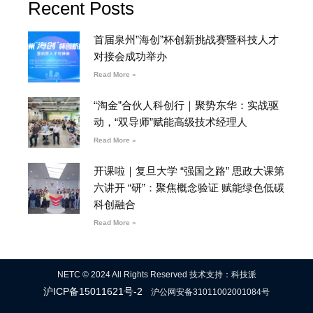
Recent Posts
首届泉州”海创”杯创新挑战赛暨科技人才
对接会成功举办
Read More »
“淘金”合伙人科创行｜聚势东华：实战驱
动，“双导师”赋能高级技术经理人
Read More »
开课啦｜复旦大学 “强国之路” 思政大课第
六讲开 “研”：聚焦概念验证 赋能绿色低碳
科创融合
Read More »
NETC © 2024 All Rights Reserved 技术支持：科技派
沪ICP备15011621号-2
沪公网安备31011002001084号