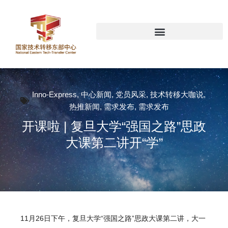
Inno-Express
,
中心新闻
,
党员风采
,
技术转移大咖说
,
热推新闻
,
需求发布
,
需求发布
开课啦 | 复旦大学“强国之路”思政
大课第二讲开“学”
11月26日下午，复旦大学“强国之路”思政大课第二讲，大一