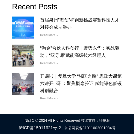
Recent Posts
首届泉州”海创”杯创新挑战赛暨科技人才
对接会成功举办
Read More »
“淘金”合伙人科创行｜聚势东华：实战驱
动，“双导师”赋能高级技术经理人
Read More »
开课啦｜复旦大学 “强国之路” 思政大课第
六讲开 “研”：聚焦概念验证 赋能绿色低碳
科创融合
Read More »
NETC © 2024 All Rights Reserved 技术支持：科技派
沪ICP备15011621号-2
沪公网安备31011002001084号