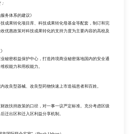
议：
融服务体系的建议》
科技成果转化项目库、科技成果转化母基金等配套，制订和完
税收优惠政策对科技成果转化的支持力度为主要内容的高校及
议》
商业秘密权益保护中心，打造跨境商业秘密落地国内的安全通
、维权能力和用权能力。
院内改良型器械、改良型药物快速上市造福患者和百姓。
区财政扶持政策的口径，对一事一议严定标准。充分考虑区级
移后迁出区和迁入区利益分享机制。
际联合实室”（Peak Urban）。