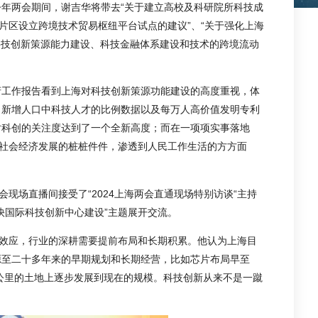
年两会期间，谢吉华将带去“关于建立高校及科研院所科技成
片区设立跨境技术贸易枢纽平台试点的建议”、“关于强化上海
科技创新策源能力建设、科技金融体系建设和技术的跨境流动
府工作报告看到上海对科技创新策源功能建设的高度重视，体
、新增人口中科技人才的比例数据以及每万人高价值发明专利
对科创的关注度达到了一个全新高度；而在一项项实事落地
为社会经济发展的桩桩件件，渗透到人民工作生活的方方面
会现场直播间接受了“2024上海两会直通现场特别访谈“主持
快国际科技创新中心建设”主题展开交流。
期效应，行业的深耕需要提前布局和长期积累。他认为上海目
源至二十多年来的早期规划和长期经营，比如芯片布局早至
方公里的土地上逐步发展到现在的规模。科技创新从来不是一蹴