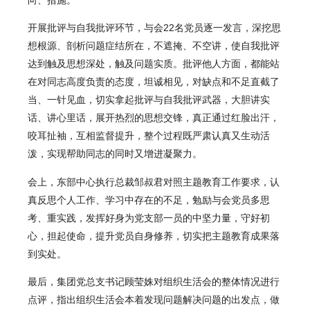
开展批评与自我批评环节，与会22名党员逐一发言，深挖思
想根源、剖析问题症结所在，不遮掩、不空讲，使自我批评
达到触及思想深处，触及问题实质。批评他人方面，都能站
在对同志高度负责的态度，坦诚相见，对缺点和不足直截了
当、一针见血，切实拿起批评与自我批评武器，大胆讲实
话、讲心里话，展开热烈的思想交锋，真正通过红脸出汗，
咬耳扯袖，互相监督提升，整个过程既严肃认真又生动活
泼，实现帮助同志的同时又增进凝聚力。
会上，东部中心执行总裁邹叔君对照主题教育工作要求，认
真反思个人工作、学习中存在的不足，勉励与会党员多思
考、重实践，发挥好身为党支部一员的中坚力量，守好初
心，担起使命，提升党员自身修养，切实把主题教育成果落
到实处。
最后，集团党总支书记顾莹姝对组织生活会的整体情况进行
点评，指出组织生活会本着发现问题解决问题的出发点，做