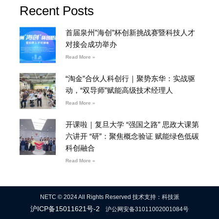
Recent Posts
首届泉州”海创”杯创新挑战赛暨科技人才
对接会成功举办
Read More »
“淘金”合伙人科创行｜聚势东华：实战驱
动，“双导师”赋能高级技术经理人
Read More »
开课啦｜复旦大学 “强国之路” 思政大课第
六讲开 “研”：聚焦概念验证 赋能绿色低碳
科创融合
Read More »
NETC © 2024 All Rights Reserved 技术支持：科技派
沪ICP备15011621号-2
沪公网安备31011002001084号