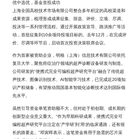
优中选优，基金首投成功
上海全国高校技术市场有限公司整合多年积淀的高校渠道和
成果资源，梳理形成成果征集、筛选、评价、立项、尽调、
投决等一系列管理流程。通过开展政策宣导、路演推广等活
动，首批征集到10余项待投项目标的。去年12月，在完成评
价、尽调等环节后，启动首次投资决策联席会议。
作为首家被资助企业，明格（上海）信息技术有限公司依托
复旦大学，聚焦癌症治疗领域的超声诊断设备研发与制造。
公司研发的“便携式完全可编程超声研究平台”融合了传统超
声技术、图像识别技术、AI智能学习技术，已完成近20项知
识产权储备，有望推动我国基本智能化诊断技术达到国际领
先水平。
虽然引导资金单笔资助额不大，但对处于初创期、成长期的
创新型企业意义重大。“作为早期科研成果，便携式完全可
编程超声研究平台注定在‘产学研’到‘用’的临床通路，还有很
长的路要走。”邓寅晖表示，这笔资金将用于急需的芯片采