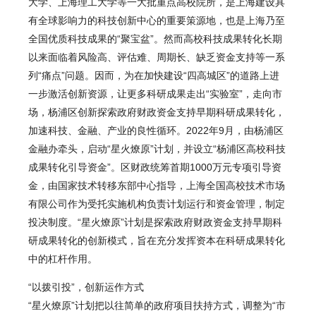
大学、上海理工大学等一大批重点高校院所，是上海建设具
有全球影响力的科技创新中心的重要策源地，也是上海乃至
全国优质科技成果的“聚宝盆”。然而高校科技成果转化长期
以来面临着风险高、评估难、周期长、缺乏资金支持等一系
列“痛点”问题。因而，为在加快建设“四高城区”的道路上进
一步激活创新资源，让更多科研成果走出“实验室”，走向市
场，杨浦区创新探索政府财政资金支持早期科研成果转化，
加速科技、金融、产业的良性循环。2022年9月，由杨浦区
金融办牵头，启动“星火燎原”计划，并设立“杨浦区高校科技
成果转化引导资金”。区财政统筹首期1000万元专项引导资
金，由
国家技术转移东部中心指导，上海全国高校技术市场
有限公司作为受托实施机构负责计划运行和资金管理
，制定
投决制度。“星火燎原”计划是探索政府财政资金支持早期科
研成果转化的创新模式，旨在充分发挥资本在科研成果转化
中的杠杆作用。
“以拨引投”，创新运作方式
“星火燎原”计划把以往简单的政府项目扶持方式，调整为“市