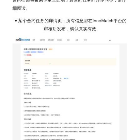
合约描述将帮助你更全面地了解合约任务的具体内容，请仔
细阅读。
▼某个合约任务的详情页，所有信息都在InnoMatch平台的
审核后发布，确认真实有效