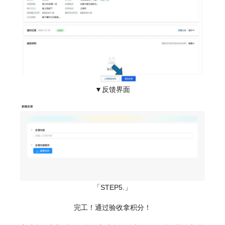
▼反馈界面
「STEP5.」
完工！通过验收拿积分！