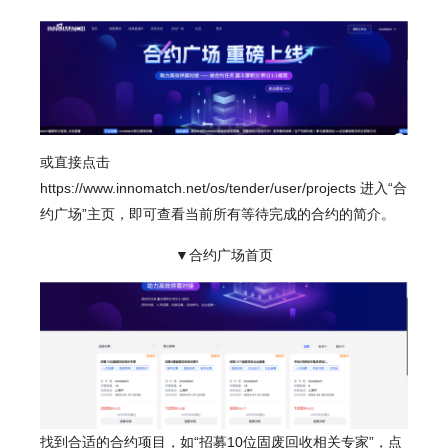
或直接点击
https://www.innomatch.net/os/tender/user/projects 进入
“合
约广场”
主页，即可查看当前所有等待完成的合约的简介。
▼合约广场首页
找到合适的合约项目，如“招募10位固废回收相关专家”，点