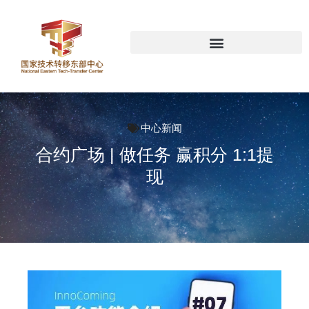
中心新闻
合约广场 | 做任务 赢积分 1:1提
现