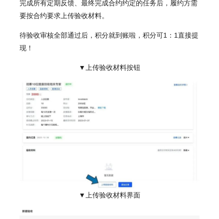
完成所有定期反馈、最终完成合约约定的任务后，履约方需
要按合约要求上传验收材料。
待验收审核全部通过后，积分就到账啦，积分可
1：1直接提
现
！
▼上传验收材料按钮
▼上传验收材料界面