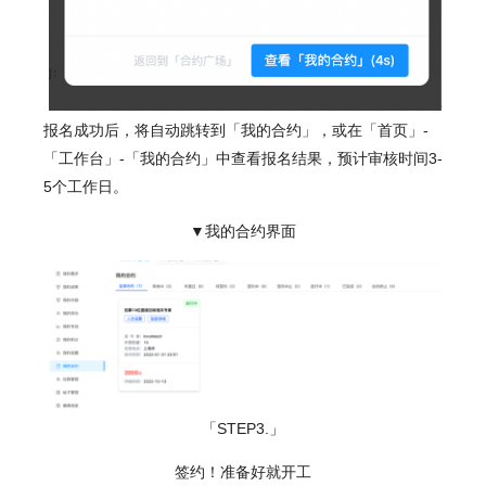
报名成功后，将自动跳转到
「我的合约」
，或在
「首页」-
「工作台」-「我的合约」
中查看报名结果，预计审核时间3-
5个工作日。
▼我的合约界面
「STEP3.」
签约！准备好就开工