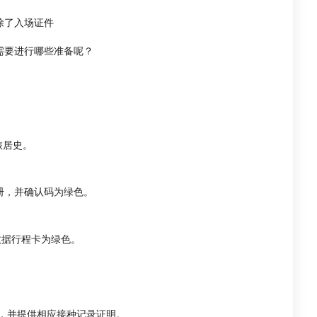
除了入场证件
需要进行哪些准备呢？
。
旅居史。
册，并确认码为绿色。
数据行程卡为绿色。
，并提供相应接种记录证明。