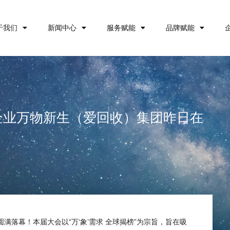
于我们
新闻中心
服务赋能
品牌赋能
展企业万物新生（爱回收）集团昨日在
圆满落幕！本届大会以“万‘象’需求 全球揭榜”为宗旨，旨在吸