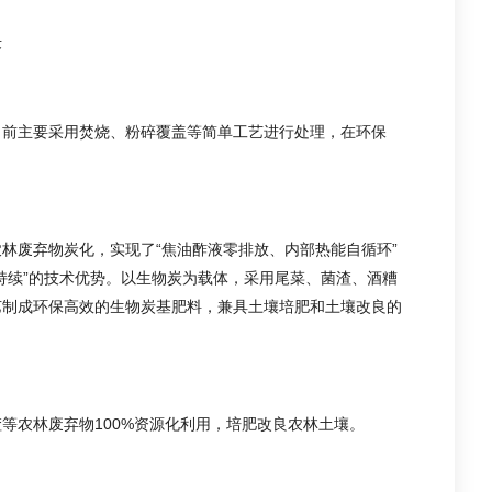
术
目前主要采用焚烧、粉碎覆盖等简单工艺进行处理，在环保
林废弃物炭化，实现了“焦油酢液零排放、内部热能自循环”
持续”的技术优势。以生物炭为载体，采用尾菜、菌渣、酒糟
艺制成环保高效的生物炭基肥料，兼具土壤培肥和土壤改良的
等农林废弃物100%资源化利用，培肥改良农林土壤。