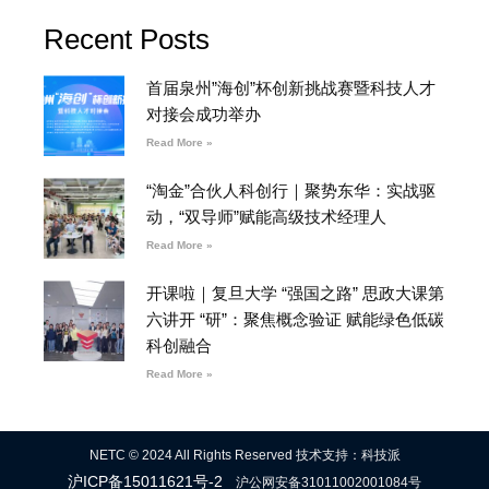
Recent Posts
首届泉州”海创”杯创新挑战赛暨科技人才
对接会成功举办
Read More »
“淘金”合伙人科创行｜聚势东华：实战驱
动，“双导师”赋能高级技术经理人
Read More »
开课啦｜复旦大学 “强国之路” 思政大课第
六讲开 “研”：聚焦概念验证 赋能绿色低碳
科创融合
Read More »
NETC © 2024 All Rights Reserved 技术支持：科技派
沪ICP备15011621号-2
沪公网安备31011002001084号