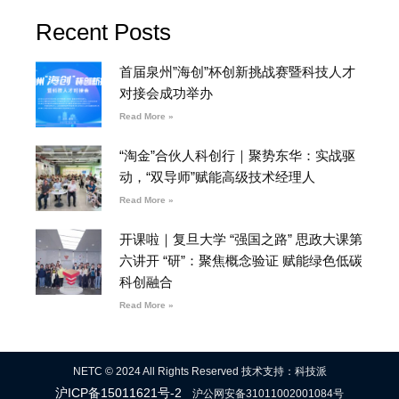
Recent Posts
首届泉州”海创”杯创新挑战赛暨科技人才
对接会成功举办
Read More »
“淘金”合伙人科创行｜聚势东华：实战驱
动，“双导师”赋能高级技术经理人
Read More »
开课啦｜复旦大学 “强国之路” 思政大课第
六讲开 “研”：聚焦概念验证 赋能绿色低碳
科创融合
Read More »
NETC © 2024 All Rights Reserved 技术支持：科技派
沪ICP备15011621号-2
沪公网安备31011002001084号