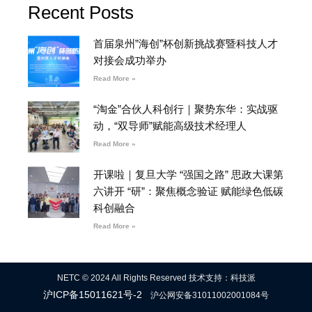
Recent Posts
首届泉州”海创”杯创新挑战赛暨科技人才
对接会成功举办
Read More »
“淘金”合伙人科创行｜聚势东华：实战驱
动，“双导师”赋能高级技术经理人
Read More »
开课啦｜复旦大学 “强国之路” 思政大课第
六讲开 “研”：聚焦概念验证 赋能绿色低碳
科创融合
Read More »
NETC © 2024 All Rights Reserved 技术支持：科技派
沪ICP备15011621号-2
沪公网安备31011002001084号